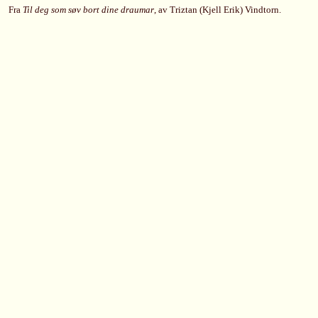
Fra
Til deg som søv bort dine draumar
, av Triztan (Kjell Erik) Vindtorn.