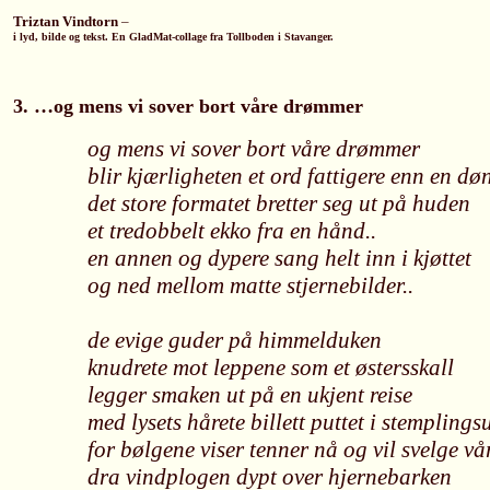
Triztan Vindtorn
–
i lyd, bilde og tekst. En GladMat-collage fra Tollboden i Stavanger.
3. …og mens vi sover bort våre drømmer
og mens vi sover bort våre drømmer
blir kjærligheten et ord fattigere enn en dø
det store formatet bretter seg ut på huden
et tredobbelt ekko fra en hånd..
en annen og dypere sang helt inn i kjøttet
og ned mellom matte stjernebilder..
de evige guder på himmelduken
knudrete mot leppene som et østersskall
legger smaken ut på en ukjent reise
med lysets hårete billett puttet i stemplings
for bølgene viser tenner nå og vil svelge vår
dra vindplogen dypt over hjernebarken