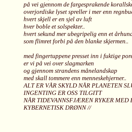
på vei gjennom de fargesprakende korallsk
overjordiske lyset spreller i mer enn regnbu
hvert skjell er en sjel av luft
hver boble et solspekter..
hvert sekund mer ubegripelig enn et århun
som flimret forbi på den blanke skjermen..
med fingertuppene presset inn i fuktige por
er vi på vei over slagmarken
og gjennom strandens månelandskap
med skall tommere enn menneskehjerner..
ALT ER VÅR SKYLD NÅR PLANETEN S
INGENTING ER OSS TILGITT
NÅR TIDEVANNSFJÆREN RYKER MED 
KYBERNETISK DRØNN //