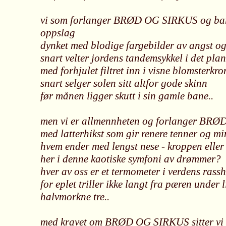
vi som forlanger BRØD OG SIRKUS og bare
oppslag
dynket med blodige fargebilder av angst og
snart velter jordens tandemsykkel i det plan
med forhjulet filtret inn i visne blomsterkron
snart selger solen sitt altfor gode skinn
før månen ligger skutt i sin gamle bane..
men vi er allmennheten og forlanger BR
med latterhikst som gir renere tenner og mi
hvem ender med lengst nese - kroppen eller
her i denne kaotiske symfoni av drømmer?
hver av oss er et termometer i verdens rassh
for eplet triller ikke langt fra pæren under l
halvmorkne tre..
med kravet om BRØD OG SIRKUS sitter vi 