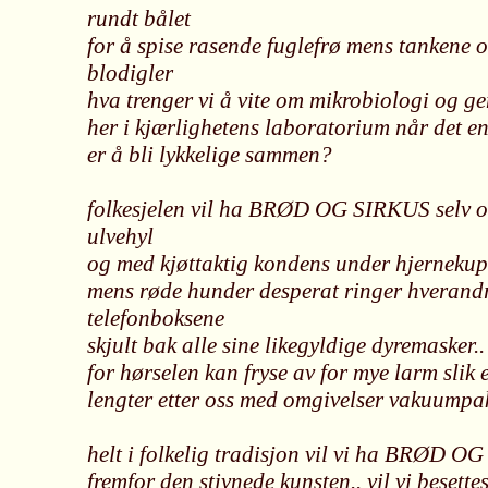
rundt bålet
for å spise rasende fuglefrø mens tankene o
blodigler
hva trenger vi å vite om mikrobiologi og ge
her i kjærlighetens laboratorium når det en
er å bli lykkelige sammen?
folkesjelen vil ha BRØD OG SIRKUS selv o
ulvehyl
og med kjøttaktig kondens under hjernekup
mens røde hunder desperat ringer hverandr
telefonboksene
skjult bak alle sine likegyldige dyremasker..
for hørselen kan fryse av for mye larm slik
lengter etter oss med omgivelser vakuumpak
helt i folkelig tradisjon vil vi ha BRØD O
fremfor den stivnede kunsten.. vil vi besette