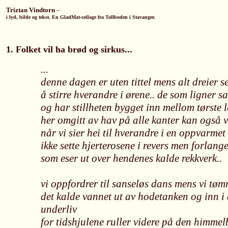
Triztan Vindtorn
–
i lyd, bilde og tekst. En GladMat-collage fra Tollboden i Stavanger.
1. Folket vil ha brød og sirkus...
...
denne dagen er uten tittel mens alt dreier 
å stirre hverandre i ørene.. de som ligner sa
og har stillheten bygget inn mellom tørste l
her omgitt av hav på alle kanter kan også v
når vi sier hei til hverandre i en oppvarmet 
ikke sette hjerterosene i revers men forlang
som eser ut over hendenes kalde rekkverk..
vi oppfordrer til sanseløs dans mens vi tø
det kalde vannet ut av hodetanken og inn i
underliv
for tidshjulene ruller videre på den himmelb