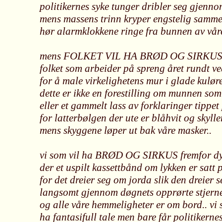
politikernes syke tunger dribler seg gjenno
mens massens trinn kryper engstelig sammen
hør alarmklokkene ringe fra bunnen av våre 
mens FOLKET VIL HA BRØD OG SIRKU
folket som arbeider på spreng året rundt v
for å male virkelighetens mur i glade kuløre
dette er ikke en forestilling om munnen som
eller et gammelt lass av forklaringer tippet
for latterbølgen der ute er blåhvit og skylle
mens skyggene løper ut bak våre masker..
vi som vil ha BRØD OG SIRKUS fremfor dyp
der et uspilt kassettbånd om lykken er satt 
for det dreier seg om jorda slik den dreier s
langsomt gjennom døgnets opprørte stjerne
og alle våre hemmeligheter er om bord.. vi 
ha fantasifull tale men bare får politikerne