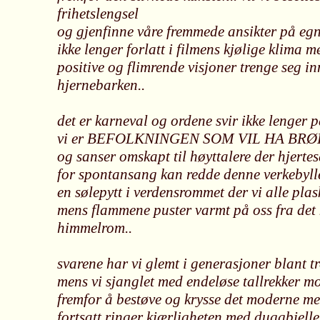
frihetslengsel
og gjenfinne våre fremmede ansikter på egn
ikke lenger forlatt i filmens kjølige klima m
positive og flimrende visjoner trenge seg in
hjernebarken..
det er karneval og ordene svir ikke lenger 
vi er BEFOLKNINGEN SOM VIL HA BRØ
og sanser omskapt til høyttalere der hjerte
for spontansang kan redde denne verkebyll
en sølepytt i verdensrommet der vi alle plas
mens flammene puster varmt på oss fra det
himmelrom..
svarene har vi glemt i generasjoner blant t
mens vi sjanglet med endeløse tallrekker m
fremfor å bestøve og krysse det moderne me
fortsatt ringer kjærligheten med duggbjell